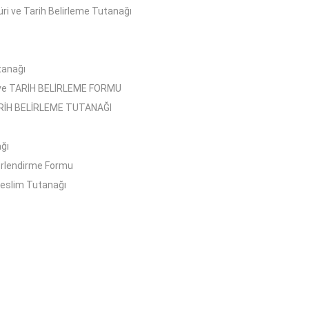
üri ve Tarih Belirleme Tutanağı
tanağı
 ve TARİH BELİRLEME FORMU
ARİH BELİRLEME TUTANAĞI
ğı
erlendirme Formu
Teslim Tutanağı