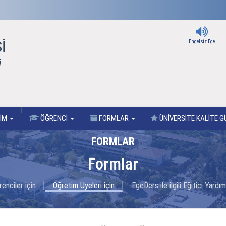
İ
Engelsiz Ege
ü
TİM
ÖĞRENCİ
FORMLAR
ÜNİVERSİTE KALİTE G
FORMLAR
Formlar
enciler için
Öğretim Üyeleri için
EgeDers ile ilgili Eğitici Yardı