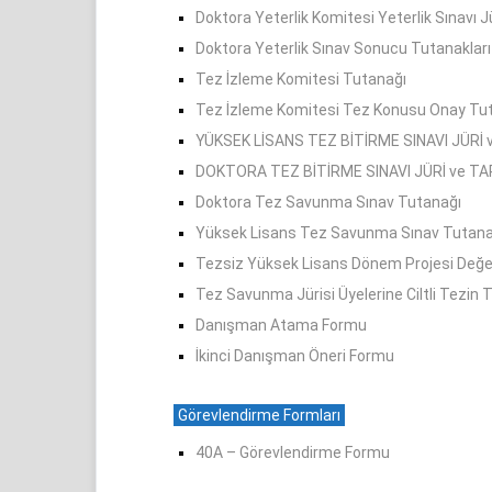
Doktora Yeterlik Komitesi Yeterlik Sınavı J
Doktora Yeterlik Sınav Sonucu Tutanakları
Tez İzleme Komitesi Tutanağı
Tez İzleme Komitesi Tez Konusu Onay Tu
YÜKSEK LİSANS TEZ BİTİRME SINAVI JÜRİ
DOKTORA TEZ BİTİRME SINAVI JÜRİ ve T
Doktora Tez Savunma Sınav Tutanağı
Yüksek Lisans Tez Savunma Sınav Tutana
Tezsiz Yüksek Lisans Dönem Projesi Değ
Tez Savunma Jürisi Üyelerine Ciltli Tezin 
Danışman Atama Formu
İkinci Danışman Öneri Formu
Görevlendirme Formları
40A – Görevlendirme Formu