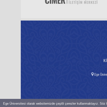
K
Ege Ünive
Ege Üniversitesi olarak websitemizde çeşitli çerezler kullanmaktayız. Söz k
© Bilgi İşlem Daire Başkanlığı-2021-EGE ÜNiVERSiTESi Her hakkı 