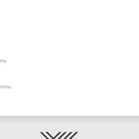
ormu
 Formu