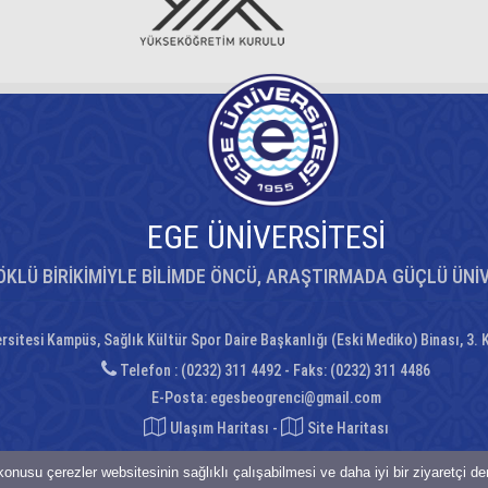
EGE ÜNİVERSİTESİ
ÖKLÜ BİRİKİMİYLE BİLİMDE ÖNCÜ, ARAŞTIRMADA GÜÇLÜ ÜNİ
rsitesi Kampüs, Sağlık Kültür Spor Daire Başkanlığı (Eski Mediko) Binası, 3.
Telefon : (0232) 311 4492 - Faks: (0232) 311 4486
E-Posta:
egesbeogrenci@gmail.com
Ulaşım Haritası
-
Site Haritası
onusu çerezler websitesinin sağlıklı çalışabilmesi ve daha iyi bir ziyaretçi d
saklıdır.