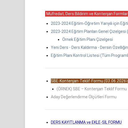
Müfredat, Ders Bildirim ve Kontenjan Formlar
2023-2024 Eğitim-Öğretim Yarıyılı için Eği
2023-2024 Eğitim Planları Genel Çizelgesi
Örnek Eğitim Planı Çizelgesi
Yeni Ders - Ders Kaldırma - Dersin Özelliğ
Eğitim Planı Kontrol Listesi (Tüm Programla
SBE-Kontenjan-Teklif-Formu
(03.06.2026'd
(ÖRNEK) SBE – Kontenjan Teklif Formu
Aday Değerlendirme Ölçütleri Formu
DERS KAYITLANMA ve EKLE-SİL FORMU