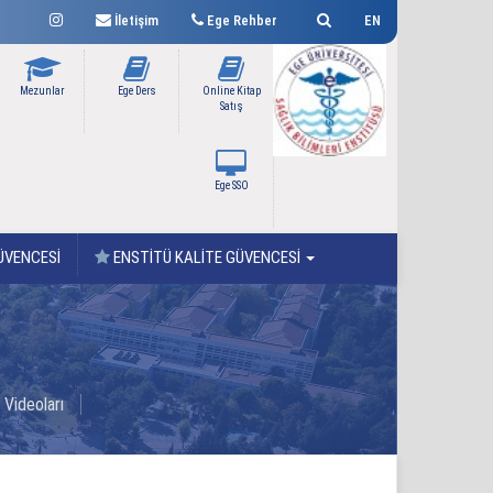
İletişim
Ege Rehber
EN
Mezunlar
Ege Ders
Online Kitap
Satış
Ege SSO
ÜVENCESİ
ENSTİTÜ KALİTE GÜVENCESİ
m Videoları