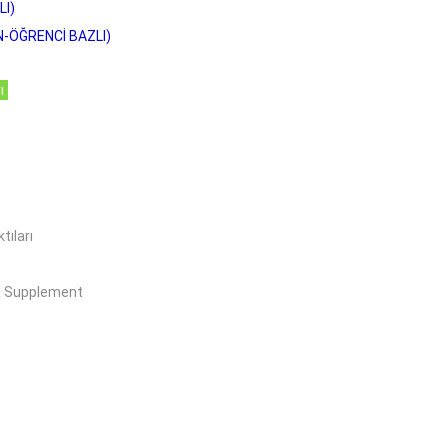
I)
-ÖĞRENCİ BAZLI)
ı
tıları
a Supplement