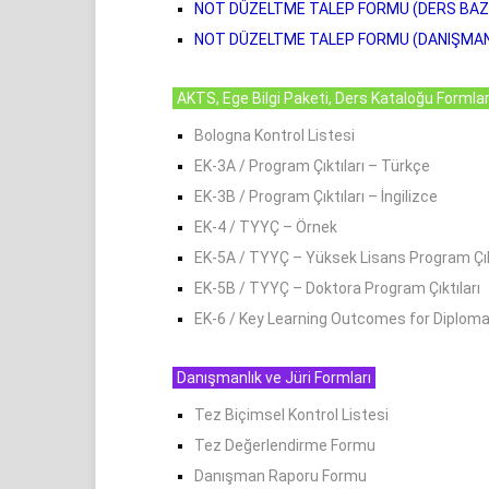
NOT DÜZELTME TALEP FORMU (DERS BAZL
NOT DÜZELTME TALEP FORMU
(DANIŞMAN
AKTS, Ege Bilgi Paketi, Ders Kataloğu Formlar
Bologna Kontrol Listesi
EK-3A / Program Çıktıları – Türkçe
EK-3B / Program Çıktıları – İngilizce
EK-4 / TYYÇ – Örnek
EK-5A / TYYÇ – Yüksek Lisans Program Çık
EK-5B / TYYÇ – Doktora Program Çıktıları
EK-6 / Key Learning Outcomes for Diplom
Danışmanlık ve Jüri Formları
Tez Biçimsel Kontrol Listesi
Tez Değerlendirme Formu
Danışman Raporu Formu