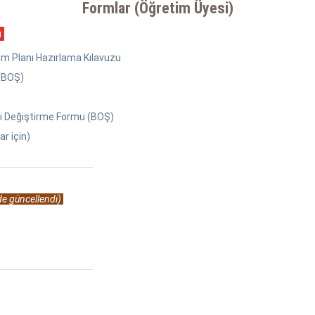
Formlar (Öğretim Üyesi)
ı
tim Planı Hazırlama Kılavuzu
 (BOŞ)
ini Değiştirme Formu (BOŞ)
r için)
e güncellendi)